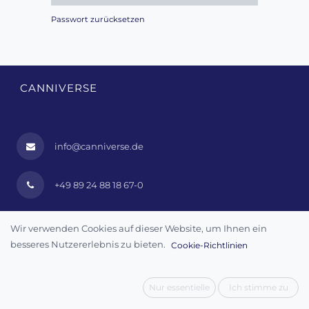
Passwort zurücksetzen
CANNIVERSE
info@canniverse.de
+49 89 24 88 18 67-0
Wir verwenden Cookies auf dieser Website, um Ihnen ein
INFORMATIONEN
besseres Nutzererlebnis zu bieten.
Cookie-Richtlinien
AGB
Impressum
Nur essentielle
Ich stimme zu
Datenschutz