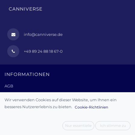
CANNIVERSE
info@canniverse.de
+49 89 24 88 18 67-0
INFORMATIONEN
AGB
Impressum
Wir verwenden Cookies auf dieser Website, um Ihnen ein
Datenschutz
besseres Nutzererlebnis zu bieten.
Cookie-Richtlinien
Kontakt
Fragen und Antworten (FAQ)
Nur essentielle
Ich stimme zu
Über uns